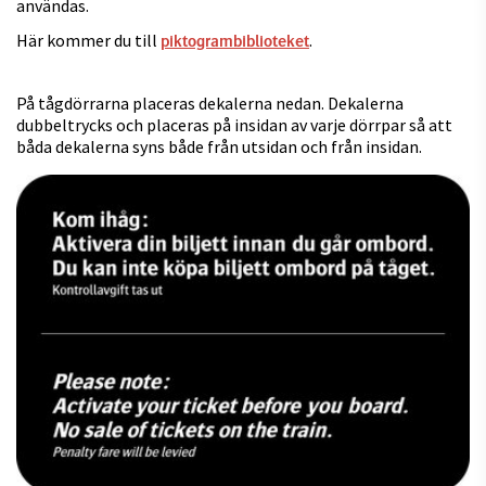
användas.
Här kommer du till
.
piktogrambiblioteket
På tågdörrarna placeras dekalerna nedan. Dekalerna
dubbeltrycks och placeras på insidan av varje dörrpar så att
båda dekalerna syns både från utsidan och från insidan.