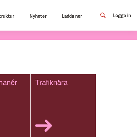
Logga in
truktur
Nyheter
Ladda ner
 manér
Trafiknära