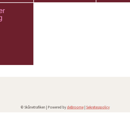
er
g
© Skånetrafiken | Powered by
deBroome
|
Sekretesspolicy