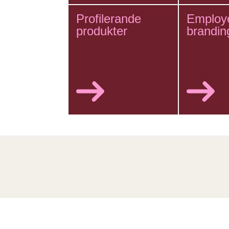
Profilerande
Employ
produkter
brandin