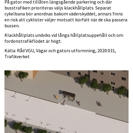
På gator med tillåten längsgående parkering och där
busstrafiken prioriteras väljs klackhållplats. Separat
cykelbana bör anordnas bakom väderskyddet, annars finns
en risk att cyklister väljer motsatt körfält när de ska passera
bussen.
Klackhållplats undviks vid långa hållplatsuppehåll och om
fordonstrafikflödet är högt.
Källa: Råd VGU, Vägar och gators utformning, 2020:031,
Trafikverket