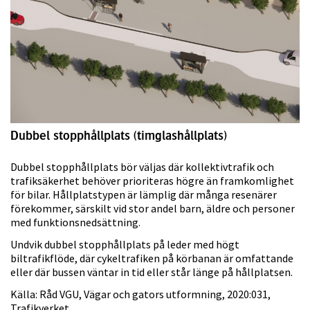
Dubbel stopphållplats (timglashållplats)
Dubbel stopphållplats bör väljas där kollektivtrafik och
trafiksäkerhet behöver prioriteras högre än framkomlighet
för bilar. Hållplatstypen är lämplig där många resenärer
förekommer, särskilt vid stor andel barn, äldre och personer
med funktionsnedsättning.
Undvik dubbel stopphållplats på leder med högt
biltrafikflöde, där cykeltrafiken på körbanan är omfattande
eller där bussen väntar in tid eller står länge på hållplatsen.
Källa: Råd VGU, Vägar och gators utformning, 2020:031,
Trafikverket