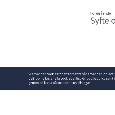
Föregående
Syfte 
Vi använder cookies för att förbättra vår användarupplevels
deBroome lagrar alla cookies enligt vår
cookiepolicy
samt
genom att klicka på knappen "Inställningar".