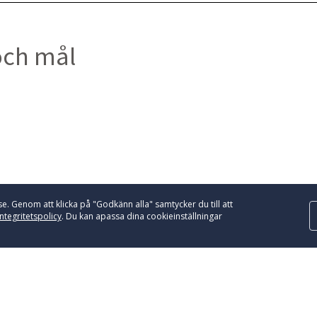
och mål
e. Genom att klicka på "Godkänn alla" samtycker du till att
integritetspolicy
. Du kan apassa dina cookieinställningar