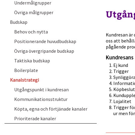
Undermålgrupper
Utgån
Övriga målgrupper
Budskap
Behov och nytta
Kundresan är d
oss att behåll
Positionerande huvudbudskap
pågående proc
Övriga övergripande budskap
Kundresans 
Taktiska budskap
Ej kund
Boilerplate
Trigger
Synliggör
Kanalstrategi
Informati
Köpbeslut
Utgångspunkt i kundresan
Kundupple
Kommunikationsstruktur
Lojalitet
Trigger fö
Köpta, egna och förtjänade kanaler
ur men fö
Prioriterade kanaler