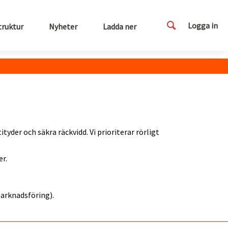
Logga in
truktur
Nyheter
Ladda ner
ityder och säkra räckvidd. Vi prioriterar rörligt
er.
marknadsföring).