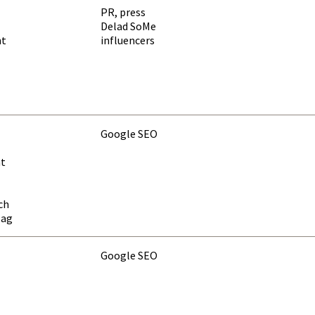
PR, press
Delad SoMe
nt
influencers
Google SEO
t
ch
lag
Google SEO