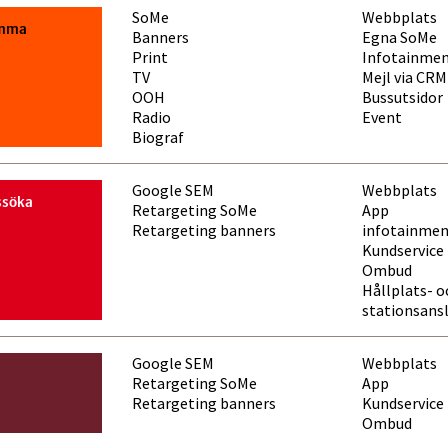
SoMe
Webbplats
mma
Banners
Egna SoMe
Print
Infotainme
TV
Mejl via CRM
OOH
Bussutsidor
Radio
Event
Biograf
Google SEM
Webbplats
ssöka
Retargeting SoMe
App
Retargeting banners
infotainmen
Kundservice
Ombud
Hållplats- o
stationsans
Google SEM
Webbplats
Retargeting SoMe
App
Retargeting banners
Kundservice
Ombud