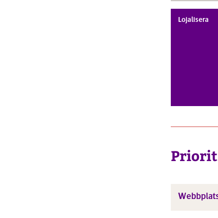
Lojalisera
Priori
Webbplat