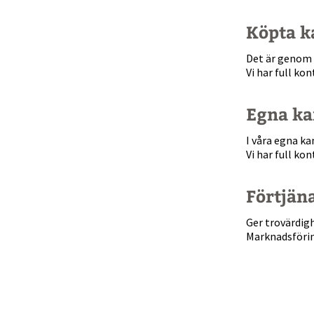
Köpta k
Det är genom 
Vi har full ko
Egna ka
I våra egna ka
Vi har full ko
Förtjän
Ger trovärdigh
Marknadsförin