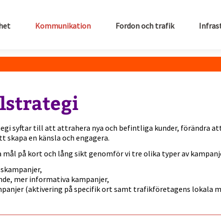
het
Kommunikation
Fordon och trafik
Infras
lstrategi
egi syftar till att attrahera nya och befintliga kunder, förändra att
att skapa en känsla och engagera.
a mål på kort och lång sikt genomför vi tre olika typer av kampanj
skampanjer,
nde, mer informativa kampanjer,
panjer (aktivering på specifik ort samt trafikföretagens lokala 