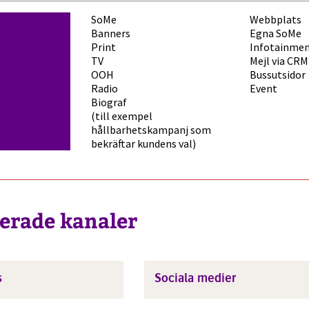
SoMe
Webbplats
Banners
Egna SoMe
Print
Infotainme
TV
Mejl via CRM
OOH
Bussutsidor
Radio
Event
Biograf
(till exempel
hållbarhetskampanj som
bekräftar kundens val)
terade kanaler
s
Sociala medier