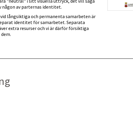
a "neutral" i sitt visuella uttryck, det vill säga
v någon av parternas identitet.
v vid långsiktiga och permanenta samarbeten är
separat identitet för samarbetet. Separata
äver extra resurser och vi är därför försiktiga
 dem.
ing