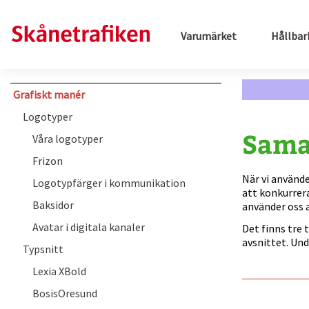
Varumärket
Hållbar
Grafiskt manér
Logotyper
Sama
Våra logotyper
Frizon
När vi använde
Logotypfärger i kommunikation
att konkurrer
Baksidor
använder oss 
Avatar i digitala kanaler
Det finns tre
avsnittet. Un
Typsnitt
Lexia XBold
BosisOresund