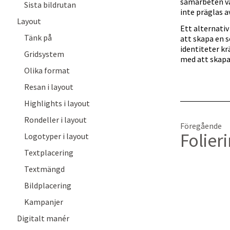
samarbeten var
Sista bildrutan
inte präglas a
Layout
Ett alternati
Tänk på
att skapa en 
identiteter kr
Gridsystem
med att skapa
Olika format
Resan i layout
Highlights i layout
Rondeller i layout
Föregående
Folier
Logotyper i layout
Textplacering
Textmängd
Bildplacering
Kampanjer
Digitalt manér