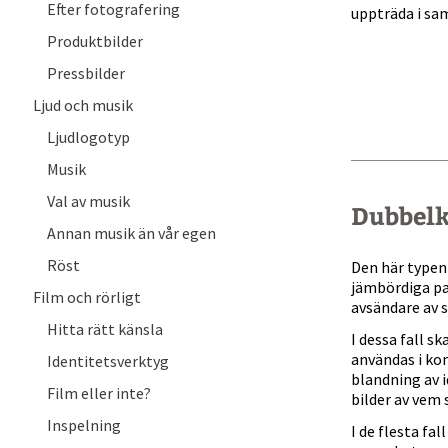
Efter fotografering
uppträda i sa
Produktbilder
Pressbilder
Ljud och musik
Ljudlogotyp
Musik
Val av musik
Dubbel
Annan musik än vår egen
.
Röst
Den här typen 
jämbördiga pa
Film och rörligt
avsändare av 
Hitta rätt känsla
I dessa fall s
användas i ko
Identitetsverktyg
blandning av i
Film eller inte?
bilder av vem
Inspelning
I de flesta f