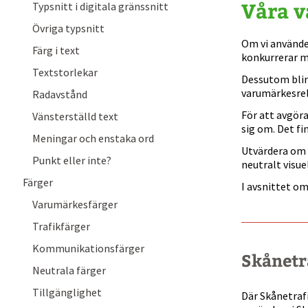
Våra v
Typsnitt i digitala gränssnitt
Övriga typsnitt
Om vi använder
Färg i text
konkurrerar m
Textstorlekar
Dessutom blir 
varumärkesrel
Radavstånd
För att avgöra
Vänsterställd text
sig om. Det f
Meningar och enstaka ord
Utvärdera om 
Punkt eller inte?
neutralt visue
Färger
I avsnittet o
Varumärkesfärger
Trafikfärger
Kommunikationsfärger
Skånetr
Neutrala färger
.
Tillgänglighet
Där Skånetraf