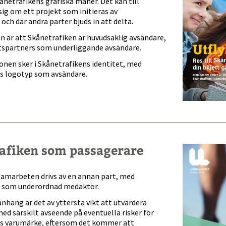
ånetrafikens grafiska manér. Det kan till
ig om ett projekt som initieras av
och där andra parter bjuds in att delta.
n är att Skånetrafiken är huvudsaklig avsändare,
spartners som underliggande avsändare.
en sker i Skånetrafikens identitet, med
s logotyp som avsändare.
afiken som passagerare
samarbeten drivs av en annan part, med
n som underordnad medaktör.
hang är det av yttersta vikt att utvärdera
ed särskilt avseende på eventuella risker för
s varumärke, eftersom det kommer att