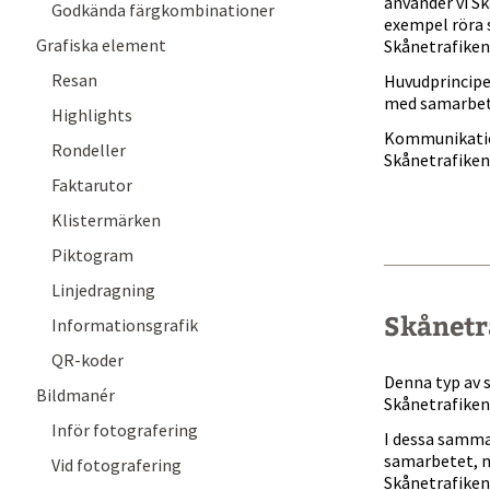
använder vi Sk
Godkända färgkombinationer
exempel röra s
Grafiska element
Skånetrafiken 
Resan
Huvudprincipe
med samarbet
Highlights
Kommunikation
Rondeller
Skånetrafiken
Faktarutor
Klistermärken
Piktogram
Linjedragning
Skånetr
Informationsgrafik
.
QR-koder
Denna typ av 
Bildmanér
Skånetrafike
Inför fotografering
I dessa samman
samarbetet, m
Vid fotografering
Skånetrafiken