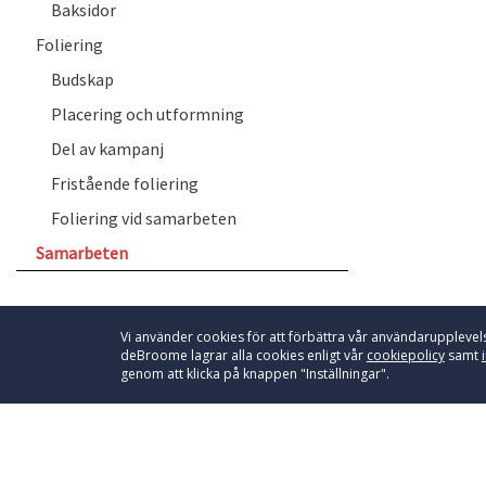
Baksidor
Foliering
Budskap
Placering och utformning
Del av kampanj
Fristående foliering
Foliering vid samarbeten
Samarbeten
Vi använder cookies för att förbättra vår användarupplevels
deBroome lagrar alla cookies enligt vår
cookiepolicy
samt
genom att klicka på knappen "Inställningar".