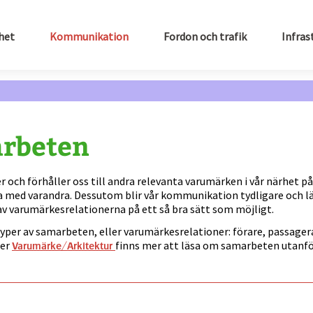
het
Kommunikation
Fordon och trafik
Infras
rbeten
r och förhåller oss till andra relevanta varumärken i vår närhet på 
a med varandra. Dessutom blir vår kommunikation tydligare och lät
av varumärkesrelationerna på ett så bra sätt som möjligt.
 typer av samarbeten, eller varumärkesrelationer: förare, passa
der
finns mer att läsa om samarbeten utanfö
Varumärke/Arkitektur