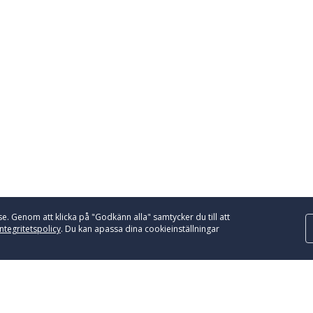
e. Genom att klicka på "Godkänn alla" samtycker du till att
integritetspolicy
. Du kan apassa dina cookieinställningar