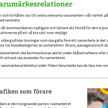
arumärkesrelationer
 och förhåller oss till andra relevanta varumärken i vår närhet p
ed varandra.
vår kommunikation tydligare och lättare att förstå för den vi pr
ationerna på ett så bra sätt som möjligt.
 vilka grafiska lösningar som ska gälla före ett samarbete är det v
inns tre huvudkategorier av samarbeten:
förare
,
passagerare
och
d
samarbetet ska kommuniceras aktivt under Skånetrafikens eller 
llt uttryck ska användas för samarbetet.
m varumärkesarkitektur under fliken Varumärke kan du läsa mer o
afiken som förare
iken är den tongivande parten i samarbetet