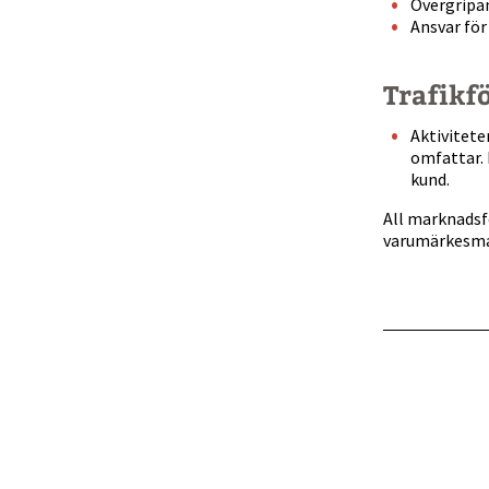
Övergripan
Ansvar för
Trafikf
Aktivitete
omfattar. 
kund.
All marknadsf
varumärkesma