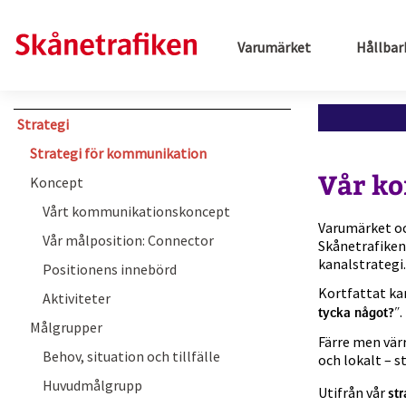
Varumärket
Hållbar
Strategi
Strategi för kommunikation
Vår k
Koncept
Vårt kommunikationskoncept
Varumärket oc
Vår målposition: Connector
Skånetrafiken
kanalstrategi.
Positionens innebörd
Kortfattat k
Aktiviteter
.
tycka något?"
Målgrupper
Färre men värr
Behov, situation och tillfälle
och lokalt – s
Huvudmålgrupp
Utifrån vår
str