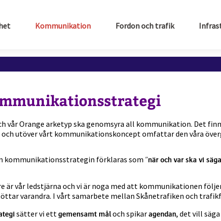
het
Kommunikation
Fordon och trafik
Infras
ommunikationsstrategi
h vår Orange arketyp ska genomsyra all kommunikation. Det fin
 och utöver vårt kommunikationskoncept omfattar den våra över
an kommunikationsstrategin förklaras som
"när och var ska vi säga
e är vår ledstjärna och vi är noga med att kommunikationen följer 
töttar varandra. I vårt samarbete mellan Skånetrafiken och trafikf
sätter vi ett
och spikar
, det vill säga
ategi
gemensamt mål
agendan