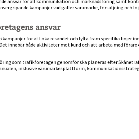
de ansvar för all kommunikation och marknadsföring samt kontin
 övergripande kampanjer vad gäller varumärke, försäljning och loj
öretagens ansvar
r/kampanjer för att öka resandet och lyfta fram specifika linjer 
Det innebär både aktiviteter mot kund och att arbeta med förare 
öring som trafikföretagen genomför ska planeras efter Skånetraf
nualen, inklusive varumärkesplattform, kommunikationsstrateg