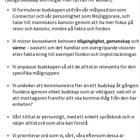
Vi formulerar budskapen utifrån
vår målposition som
Connector och vår personlighet som Möjliggörare, och
talar till människors känslor genom att ha mer fokus på
resor och känslor, mindre på fakta och fordon.
Vi möter konsekvent behoven
,
och
tillgänglighet
gemenskap
– oavsett om det handlar om övergripande visioner
värme
eller fakta kring till exempel fordon och linjesträckningar.
Vi anpassar budskapen så att de alltid är relevanta för den
specifika målgruppen.
Vi undviker att kommunicera fler än ett budskap åt gången.
Fundera igenom vilket budskap som är viktigast: vad vill vi
att mottagaren framför allt ska komma ihåg från den här
enheten?
Vårt tilltal är personligt, med ett enkelt språkbruk och vi
väljer alltid ord som alla kan förstå.
Vi prioriterar ord som vi, vårt, våra eftersom dessa är