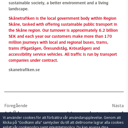
sustainable society, a better environment and a living
landscape.
Skånetrafiken is the local government body within Region
Skåne, tasked with offering sustainable public transport in
the Skåne region. Our turnover is approximately 6.2 billion
SEK and each year our customers make more than 170
million journeys with local and regional buses, trams,
trains (Pågatågen, Öresundståg, Krösatågen) and
accessibility service vehicles. All traffic is run by transport
companies under contract.
skanetrafiken.se
Föregående
Nästa
Målgrupper
Kanalstrategi
Vi använder cookies för att förbättra vår användarupplevelse. Genom att
klicka på "Godkänn alla" samtycker du till att deBroome lagrar alla cookies
enligt vår
cookiepolicy
samt
integritetspolicy
. Du kan apassa dina