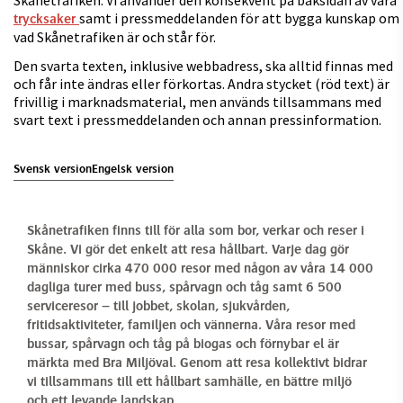
Skånetrafiken. Vi använder den konsekvent på baksidan av våra
samt i pressmeddelanden för att bygga kunskap om
trycksaker
vad Skånetrafiken är och står för.
Den svarta texten, inklusive webbadress, ska alltid finnas med
och får inte ändras eller förkortas. Andra stycket (röd text) är
frivillig i marknadsmaterial, men används tillsammans med
svart text i pressmeddelanden och annan pressinformation.
Svensk version
Engelsk version
Skånetrafiken finns till för alla som bor, verkar och reser i
Skåne. Vi gör det enkelt att resa hållbart. Varje dag gör
människor cirka 470 000 resor med någon av våra 14 000
dagliga turer med buss, spårvagn och tåg samt 6 500
serviceresor – till jobbet, skolan, sjukvården,
fritidsaktiviteter, familjen och vännerna. Våra resor med
bussar, spårvagn och tåg på biogas och förnybar el är
märkta med Bra Miljöval. Genom att resa kollektivt bidrar
vi tillsammans till ett hållbart samhälle, en bättre miljö
och ett levande landskap.