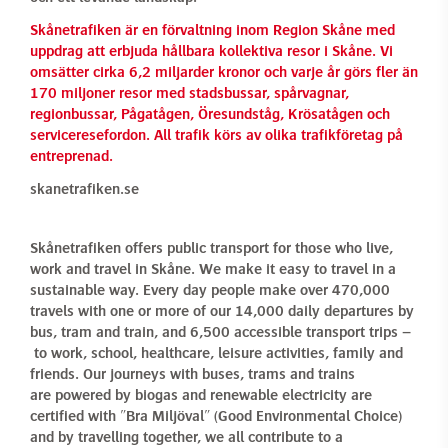
Skånetrafiken är en förvaltning inom Region Skåne med
uppdrag att erbjuda hållbara kollektiva resor i Skåne. Vi
omsätter cirka 6,2 miljarder kronor och varje år görs fler än
170 miljoner resor med stadsbussar, spårvagnar,
regionbussar, Pågatågen, Öresundståg, Krösatågen och
serviceresefordon. All trafik körs av olika trafikföretag på
entreprenad.
skanetrafiken.se
Skånetrafiken offers public transport for those who live,
work and travel in Skåne. We make it easy to travel in a
sustainable way. Every day people make over
470,000
travels with one or more of our 1
4,000 daily departures by
bus, tram and train, and 6,500 accessible transport trips –
to work, school, healthcare, leisure activities, family and
friends. Our journeys with buses, trams and trains
are
powered by biogas and renewable electricity are
certified with
"Bra Miljöval" (Good Environmental Choice)
and by travelling together, we all contribute to a